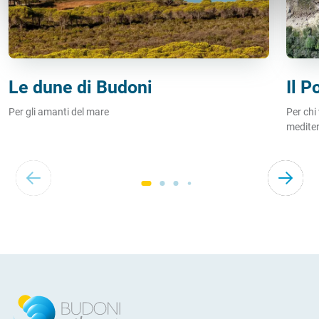
Le dune di Budoni
Il P
Per gli amanti del mare
Per chi
medite