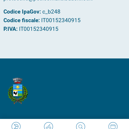
Codice IpaGov:
c_b248
Codice fiscale:
IT00152340915
P.IVA:
IT00152340915
Made in
Kumbe
with passion