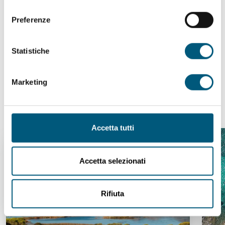
consenso
Richiedi informazioni
Preferenze
Statistiche
TI POTREBBE
Marketing
INTERESSARE...
Accetta tutti
Accetta selezionati
Rifiuta