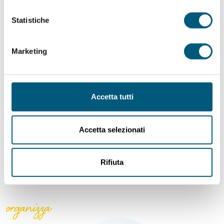
Elisuperficie Koala 9 7
Statistiche
Marketing
Scopri
Accetta tutti
TARIFFE PARCHEGGI A
PAGAMENTO SPIAGGE DI
Accetta selezionati
BUDONI - 2026
Rifiuta
organizza