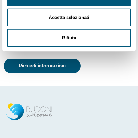
665 0552
info@tenutateodoro.it
Accetta selezionati
Ampio parcheggio interno
Rifiuta
Richiedi informazioni