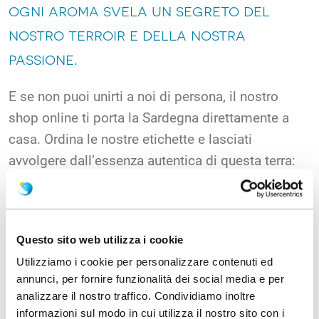
ogni aroma svela un segreto del
nostro terroir e della nostra
passione.
E se non puoi unirti a noi di persona, il nostro
shop online ti porta la Sardegna direttamente a
casa. Ordina le nostre etichette e lasciati
avvolgere dall’essenza autentica di questa terra:
un viaggio sensoriale che si apre con ogni
bottiglia.tta la storia della sua terra!
Abbiamo ideato tre percorsi di degustazione per
Questo sito web utilizza i cookie
accompagnarti alla scoperta delle nostre etichette
Utilizziamo i cookie per personalizzare contenuti ed
annunci, per fornire funzionalità dei social media e per
più rappresentative. Ogni esperienza è pensata
analizzare il nostro traffico. Condividiamo inoltre
per esaltare al meglio le caratteristiche dei nostri
informazioni sul modo in cui utilizza il nostro sito con i