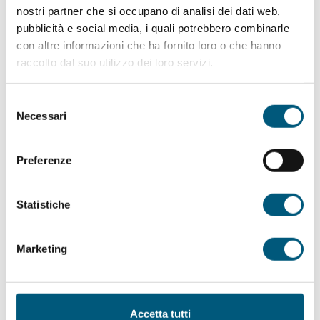
vini, attraverso abbinamenti curati e un racconto
nostri partner che si occupano di analisi dei dati web,
coinvolgente della nostra filosofia produttiva
pubblicità e social media, i quali potrebbero combinarle
con altre informazioni che ha fornito loro o che hanno
raccolto dal suo utilizzo dei loro servizi.
Selezione
Necessari
del
Dove : Località Li Scapizzati San Teodoro,
consenso
Sardegna
Preferenze
Statistiche
Orari vigna : Aperto dal lunedì al sabato dalle
16:30 alle 21:30 fino al 4 ottobre
Marketing
Per info e prenotazioni contattaci +39 335
Accetta tutti