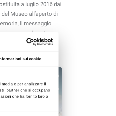
tituita a luglio 2016 dai
à del Museo all’aperto di
memoria, il messaggio
 reciproco per la natura
faccettature intrinseche
Informazioni sui cookie
l media e per analizzare il
nostri partner che si occupano
azioni che ha fornito loro o