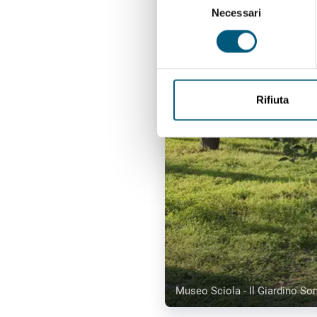
Necessari
del
consenso
Rifiuta
Museo Sciola - Il Giardino So