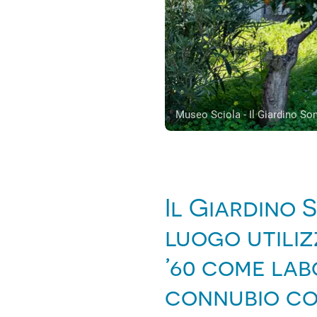
Museo Sciola - Il Giardino So
Il Giardino 
luogo utiliz
’60 come lab
connubio con