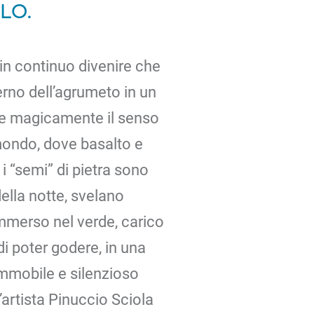
lo.
 in continuo divenire che
erno dell’agrumeto in un
are magicamente il senso
 mondo, dove basalto e
i “semi” di pietra sono
della notte, svelano
immerso nel verde, carico
 di poter godere, in una
 immobile e silenzioso
’artista Pinuccio Sciola