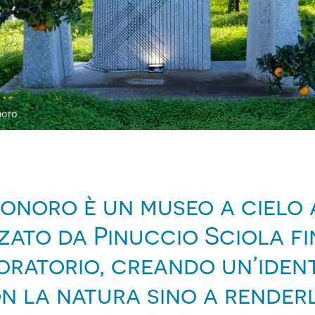
noro
Sonoro è un museo a cielo a
zato da Pinuccio Sciola fi
oratorio, creando un’ident
 la natura sino a renderl