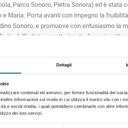
la, Parco Sonoro, Pietra Sonora) ed è stata cos
o e Maria. Porta avanti con impegno la fruibilit
iardino Sonoro, e promuove con entusiasmo la 
 di vita dell’artista, caratterizzata da un rispetto
ori dal tempo, ritorna a vivere in tutte le sue s
Dettagli
ookie
nalizzare contenuti ed annunci, per fornire funzionalità dei socia
inoltre informazioni sul modo in cui utilizza il nostro sito con i 
icità e social media, i quali potrebbero combinarle con altre inform
lizzo dei loro servizi.