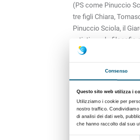
(PS come Pinuccio Scio
tre figli Chiara, Tomas
Pinuccio Sciola, il G
artistico e la filosofia
che, in questo luogo fu
ed estetiche.
Consenso
Questo sito web utilizza i c
Utilizziamo i cookie per perso
nostro traffico. Condividiamo 
di analisi dei dati web, pubbl
che hanno raccolto dal suo uti
Selezione