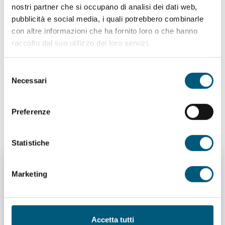
nostri partner che si occupano di analisi dei dati web,
pubblicità e social media, i quali potrebbero combinarle
con altre informazioni che ha fornito loro o che hanno
raccolto dal suo utilizzo dei loro servizi.
Contatti:
Tel. +39 0784 31551
Selezione
|
www.spazioilisso.it
Necessari
del
|
spazioilisso@spazioilisso.it
Dove:
Via
consenso
Angelo Brofferio 23
Preferenze
Statistiche
Marketing
Accetta tutti