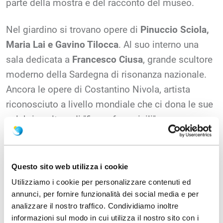
parte della mostra e del racconto del museo.
Nel giardino si trovano opere di
Pinuccio Sciola,
Maria Lai e Gavino Tilocca
. Al suo interno una
sala dedicata a
Francesco Ciusa
, grande scultore
moderno della Sardegna di risonanza nazionale.
Ancora le opere di Costantino Nivola, artista
riconosciuto a livello mondiale che ci dona le sue
celebri sculture di "figure femminili".
Spazio Ilisso intende esplorare mediante
esposizioni, dibattiti, laboratori didattici e opere
Questo sito web utilizza i cookie
artistiche, tutti i linguaggi della creatività: arti
Utilizziamo i cookie per personalizzare contenuti ed
figurative, poesia, musica, danza, teatro,
annunci, per fornire funzionalità dei social media e per
letteratura, cinema, fotografia, design e artigianato
analizzare il nostro traffico. Condividiamo inoltre
informazioni sul modo in cui utilizza il nostro sito con i
artistico.