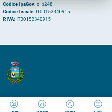
Codice IpaGov:
c_b248
Codice fiscale:
IT00152340915
P.IVA:
IT00152340915
Made in
Kumbe
with passion
Cosa fare
Ricerca
Il mare
Eventi