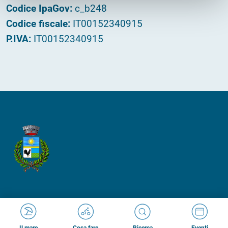
Codice IpaGov:
c_b248
Codice fiscale:
IT00152340915
P.IVA:
IT00152340915
Made in
Kumbe
with passion
Cosa fare
Ricerca
Il mare
Eventi