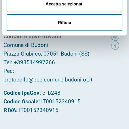
Informativa privacy
Dichiarazione di accessibilità
Accetta selezionati
Amministrazione trasparente
Rifiuta
Contatti e dove trovarci
Comune di Budoni
Piazza Giubileo, 07051 Budoni (SS)
Tel: +393514997266
Pec:
protocollo@pec.comune.budoni.ot.it
Codice IpaGov:
c_b248
Codice fiscale:
IT00152340915
P.IVA:
IT00152340915