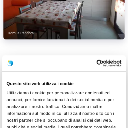
Domus Pandora
Contatti:
Questo sito web utilizza i cookie
Manuela
Utilizziamo i cookie per personalizzare contenuti ed
Via Nestore, Tanaunella, Budoni SS
annunci, per fornire funzionalità dei social media e per
Italia
analizzare il nostro traffico. Condividiamo inoltre
Email
manuelavignati10@gmail.com
informazioni sul modo in cui utilizza il nostro sito con i
nostri partner che si occupano di analisi dei dati web,
Come arrivare
pubblicità e social media, i quali potrebbero combinarle