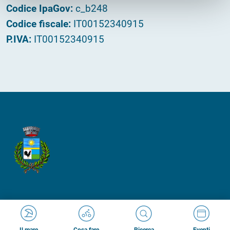
Codice IpaGov:
c_b248
Codice fiscale:
IT00152340915
P.IVA:
IT00152340915
Made in
Kumbe
with passion
Cosa fare
Ricerca
Il mare
Eventi