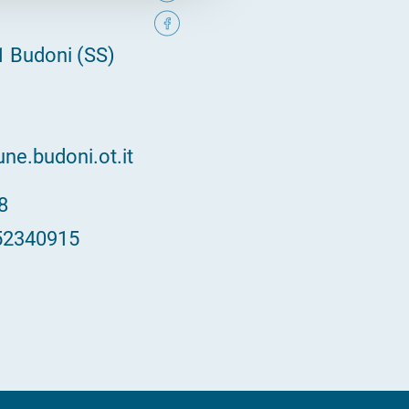
1 Budoni (SS)
e.budoni.ot.it
48
52340915