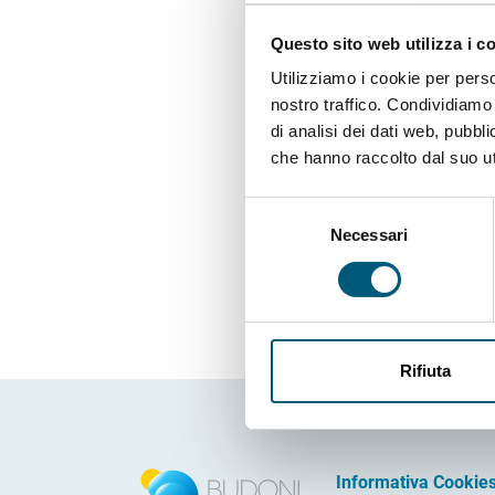
Questo sito web utilizza i c
Utilizziamo i cookie per perso
nostro traffico. Condividiamo 
di analisi dei dati web, pubbl
che hanno raccolto dal suo uti
Selezione
Necessari
del
consenso
Rifiuta
Informativa Cookie