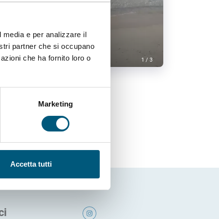
l media e per analizzare il
nostri partner che si occupano
Orsa Minore 4
azioni che ha fornito loro o
1
/
3
Marketing
Accetta tutti
ci