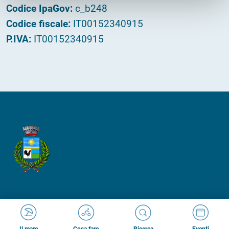
Codice IpaGov:
c_b248
Codice fiscale:
IT00152340915
P.IVA:
IT00152340915
Made in
Kumbe
with passion
Cosa fare
Ricerca
Il mare
Eventi