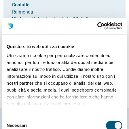
Contatti:
Raimonda
Via Lago Mulargia, Limpiddu, SS, Italia
Italia
Email
raimonda.salis@gmail.com
Questo sito web utilizza i cookie
Come arrivare
Utilizziamo i cookie per personalizzare contenuti ed
annunci, per fornire funzionalità dei social media e per
Richiedi info
analizzare il nostro traffico. Condividiamo inoltre
informazioni sul modo in cui utilizza il nostro sito con i
nostri partner che si occupano di analisi dei dati web,
pubblicità e social media, i quali potrebbero combinarle
con altre informazioni che ha fornito loro o che hanno
raccolto dal suo utilizzo dei loro servizi.
Selezione
Necessari
del