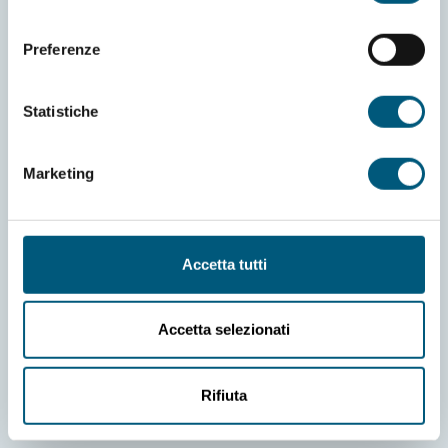
consenso
Preferenze
Statistiche
Informativa Cookies
Richiesta informazioni
Preferenze cookies
Credits
Marketing
Informativa privacy
Dichiarazione di accessibilità
Amministrazione trasparente
Accetta tutti
Contatti e dove trovarci
Accetta selezionati
Comune di Budoni
Piazza Giubileo, 07051 Budoni (SS)
Rifiuta
Tel: +393514997266
Pec: