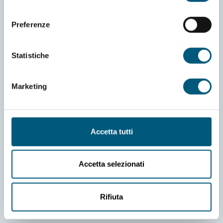
consenso
Preferenze
Statistiche
Informativa Cookies
Richiesta informazioni
Preferenze cookies
Credits
Marketing
Informativa privacy
Dichiarazione di accessibilità
Amministrazione trasparente
Accetta tutti
Contatti e dove trovarci
Accetta selezionati
Comune di Budoni
Piazza Giubileo, 07051 Budoni (SS)
Rifiuta
Tel: +393514997266
Pec: