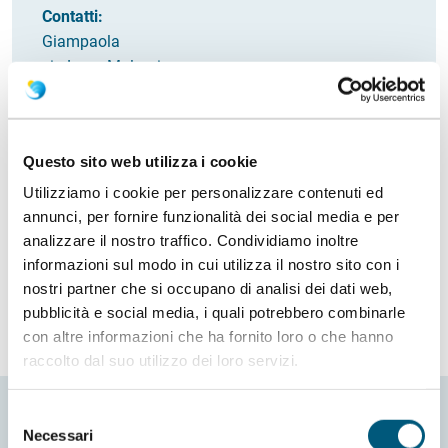
Contatti:
Giampaola
via Lago Mulargia
Italia
Email
BLUMAREBUDONI@GMAIL.COM
Questo sito web utilizza i cookie
Come arrivare
Utilizziamo i cookie per personalizzare contenuti ed
annunci, per fornire funzionalità dei social media e per
Richiedi info
analizzare il nostro traffico. Condividiamo inoltre
informazioni sul modo in cui utilizza il nostro sito con i
nostri partner che si occupano di analisi dei dati web,
pubblicità e social media, i quali potrebbero combinarle
con altre informazioni che ha fornito loro o che hanno
raccolto dal suo utilizzo dei loro servizi.
Selezione
Necessari
del