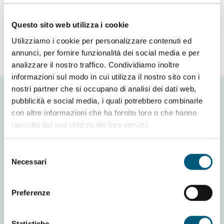
Italia
Questo sito web utilizza i cookie
Utilizziamo i cookie per personalizzare contenuti ed
annunci, per fornire funzionalità dei social media e per
analizzare il nostro traffico. Condividiamo inoltre
informazioni sul modo in cui utilizza il nostro sito con i
nostri partner che si occupano di analisi dei dati web,
pubblicità e social media, i quali potrebbero combinarle
con altre informazioni che ha fornito loro o che hanno
raccolto dal suo utilizzo dei loro servizi.
Selezione
Necessari
del
Informativa Cookies
Richiesta informazioni
consenso
Preferenze cookies
Credits
Preferenze
Informativa privacy
Dichiarazione di accessibilità
Statistiche