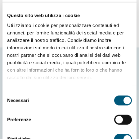
Italia
Questo sito web utilizza i cookie
Utilizziamo i cookie per personalizzare contenuti ed
annunci, per fornire funzionalità dei social media e per
analizzare il nostro traffico. Condividiamo inoltre
informazioni sul modo in cui utilizza il nostro sito con i
nostri partner che si occupano di analisi dei dati web,
pubblicità e social media, i quali potrebbero combinarle
con altre informazioni che ha fornito loro o che hanno
raccolto dal suo utilizzo dei loro servizi.
Selezione
Necessari
del
Informativa Cookies
Richiesta informazioni
consenso
Preferenze cookies
Credits
Preferenze
Informativa privacy
Dichiarazione di accessibilità
Statistiche