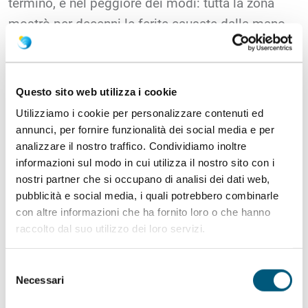
terminò, e nel peggiore dei modi: tutta la zona
mostrò per decenni le ferite causate dalla mano
impetuosa dell’uomo.
LE CARBONAIE
Questo sito web utilizza i cookie
Utilizziamo i cookie per personalizzare contenuti ed
Come abbiamo già sottolineato, il borgo di
annunci, per fornire funzionalità dei social media e per
Nuditta venne disboscato soprattutto durante il
analizzare il nostro traffico. Condividiamo inoltre
periodo fascista, per la produzione del carbone.
informazioni sul modo in cui utilizza il nostro sito con i
Le carbonaie, in gallurese chèi, erano composte
nostri partner che si occupano di analisi dei dati web,
pubblicità e social media, i quali potrebbero combinarle
dai tronchi tagliati e accatastati sino a creare un
con altre informazioni che ha fornito loro o che hanno
grande fuoco. Venivano poi ricoperte di frasche e,
raccolto dal suo utilizzo dei loro servizi.
quando si appiccava fuoco, le carbonaie
bruciavano lentamente per giorni e notti,
Selezione
Necessari
producendo così il carbone necessario che poi
del
consenso
veniva imbarcato insieme al legname, anche dalla