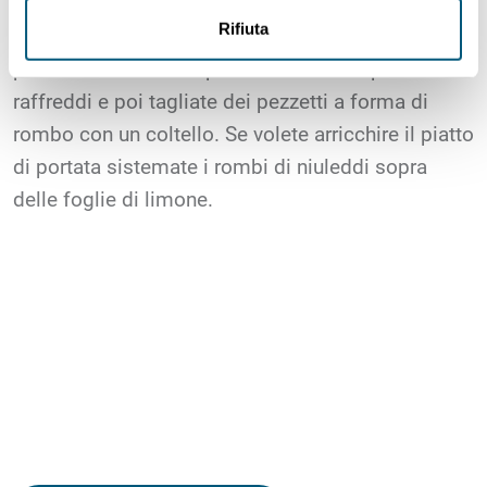
succo di limone e lavoravano l’impasto con le
Rifiuta
mani bagnate, per facilitare l’operazione. A questo
punto dovete solo aspettare che il composto si
raffreddi e poi tagliate dei pezzetti a forma di
rombo con un coltello. Se volete arricchire il piatto
di portata sistemate i rombi di niuleddi sopra
delle foglie di limone.