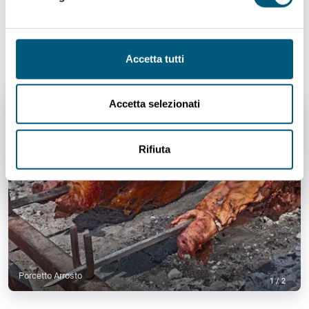
del lentischio o del corbezzolo, che contribuiranno
a dare un gusto ancor più prelibato al vostro
piatto.
Accetta tutti
Accetta selezionati
Rifiuta
Porcetto Arrosto
1
/
2