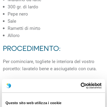
300 gr. di lardo
Pepe nero
Sale
Rametti di mirto
Alloro
PROCEDIMENTO:
Per cominciare, togliete le interiora del vostro
porcetto: lavatelo bene e asciugatelo con cura.
Strofinate il lardo sia all’interno che all’esterno del
porcetto e cospargetelo di sale e pepe.
Sistemate i rametti di mirto e le foglie di alloro
Questo sito web utilizza i cookie