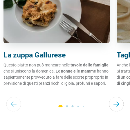
La zuppa Gallurese
Tagl
Questo piatto non può mancare nelle
tavole delle famiglie
Anche l
che si uniscono la domenica. Le
nonne e le mamme
hanno
Si trat
sapientemente provveduto a fare delle scorte proproprio in
di un c
previsione di questi pranzi ricchi di gioia, profumi e sapori.
di cing