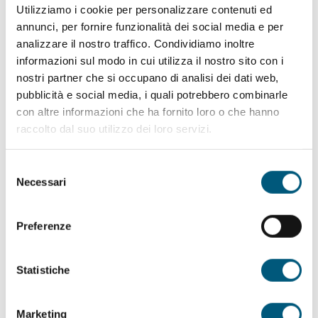
all’interno del porcetto e, se il porcetto è intero,
Utilizziamo i cookie per personalizzare contenuti ed
inserite lo spiedo lungo la spina dorsale.
annunci, per fornire funzionalità dei social media e per
analizzare il nostro traffico. Condividiamo inoltre
informazioni sul modo in cui utilizza il nostro sito con i
Fate cuocere per almeno quattro ore sulla brace,
nostri partner che si occupano di analisi dei dati web,
sino a quando la cotenna non diventerà dorata.
pubblicità e social media, i quali potrebbero combinarle
con altre informazioni che ha fornito loro o che hanno
Ogni tanto spennellate con il lardo liquido, per
raccolto dal suo utilizzo dei loro servizi.
evitare che il porcetto si asciughi troppo durante
la cottura.
Selezione
Necessari
del
consenso
Una volta che il vostro porcetto sarà cotto,
posatelo su un letto di rami di mirto e ricopritelo
Preferenze
per qualche minuto, così che la carne continui ad
aromatizzarsi con il mirto.
Statistiche
Se possibile, per fare il fuoco utilizzate la legna
Marketing