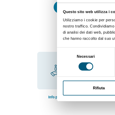
contattaci
Questo sito web utilizza i c
Utilizziamo i cookie per perso
nostro traffico. Condividiamo 
di analisi dei dati web, pubbl
che hanno raccolto dal suo uti
Selezione
Necessari
del
consenso
Rifiuta
Info point
Tutti i 