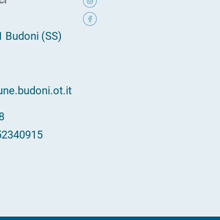
1 Budoni (SS)
e.budoni.ot.it
48
52340915