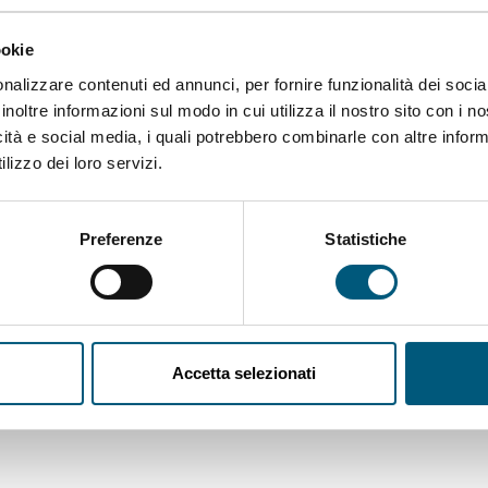
Ogni viaggio inizia con un sogno. Il no
ookie
realizzarlo. Personalizza la tua vacanz
nalizzare contenuti ed annunci, per fornire funzionalità dei socia
routine e immergiti in un mondo di em
inoltre informazioni sul modo in cui utilizza il nostro sito con i 
icità e social media, i quali potrebbero combinarle con altre inform
lizzo dei loro servizi.
Preferenze
Statistiche
Accetta selezionati
servizi
Meteo a Budoni
Orari