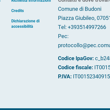
s
Richiesta informazioni
Comune di Budoni
Credits
Piazza Giubileo, 0705
Dichiarazione di
Tel: +393514997266
accessibilità
Pec:
protocollo@pec.comun
Codice IpaGov:
c_b2
Codice fiscale:
IT001
P.IVA:
IT00152340915