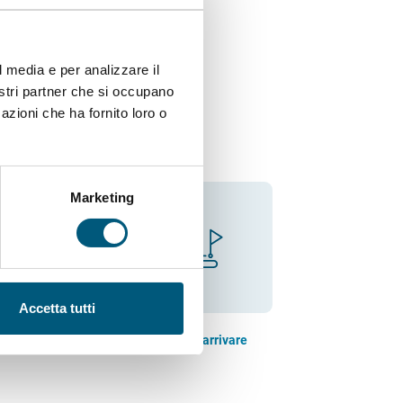
stro compito è aiutarti a
a a Budoni, fuggi dalla
l media e per analizzare il
ozioni!
nostri partner che si occupano
azioni che ha fornito loro o
Marketing
Accetta tutti
 messe
Come arrivare