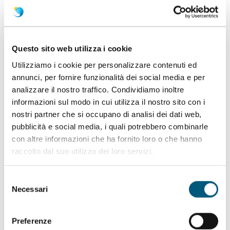
UTILI
Questo sito web utilizza i cookie
contattaci
Utilizziamo i cookie per personalizzare contenuti ed
annunci, per fornire funzionalità dei social media e per
Ogni viaggio inizia con un sogno. Il nostro
analizzare il nostro traffico. Condividiamo inoltre
compito è aiutarti a realizzarlo. Personalizza la tua
informazioni sul modo in cui utilizza il nostro sito con i
vacanza a Budoni, fuggi dalla routine e immergiti
nostri partner che si occupano di analisi dei dati web,
pubblicità e social media, i quali potrebbero combinarle
in un mondo di emozioni!
con altre informazioni che ha fornito loro o che hanno
raccolto dal suo utilizzo dei loro servizi.
Selezione
Necessari
del
consenso
Preferenze