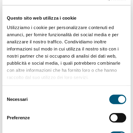
contattaci
Questo sito web utilizza i cookie
Ogni viaggio inizia con un sogno. Il nostro
Utilizziamo i cookie per personalizzare contenuti ed
annunci, per fornire funzionalità dei social media e per
compito è aiutarti a realizzarlo. Personalizza la tua
analizzare il nostro traffico. Condividiamo inoltre
vacanza a Budoni, fuggi dalla routine e immergiti
informazioni sul modo in cui utilizza il nostro sito con i
in un mondo di emozioni!
nostri partner che si occupano di analisi dei dati web,
pubblicità e social media, i quali potrebbero combinarle
con altre informazioni che ha fornito loro o che hanno
raccolto dal suo utilizzo dei loro servizi.
Selezione
Necessari
del
consenso
Preferenze
Info point
Tutti i servizi