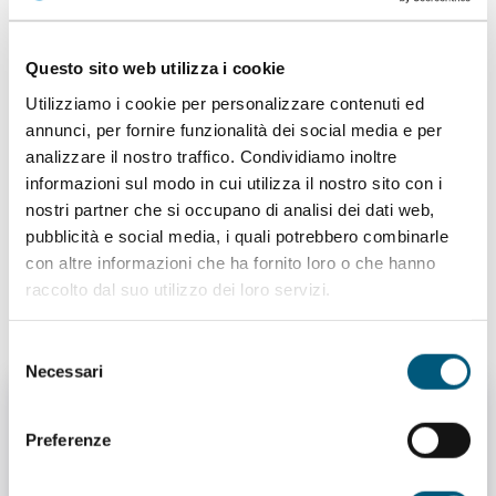
il sarcofago della scrittrice nuorese Grazia
Deledda.
Questo sito web utilizza i cookie
Dove:
SP 42, 2
Utilizziamo i cookie per personalizzare contenuti ed
annunci, per fornire funzionalità dei social media e per
Chiesa della Madonna delle Grazie
analizzare il nostro traffico. Condividiamo inoltre
Chiesa della fine del XVII secolo, nel quartiere
informazioni sul modo in cui utilizza il nostro sito con i
antico di Seuna. Al suo interno, vi sono
nostri partner che si occupano di analisi dei dati web,
pregevoli pitture murali di artisti sardi del XVII
pubblicità e social media, i quali potrebbero combinarle
con altre informazioni che ha fornito loro o che hanno
secolo.
raccolto dal suo utilizzo dei loro servizi.
Dove:
Piazza delle Grazie
Selezione
Necessari
del
consenso
Preferenze