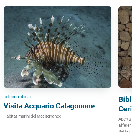
In fondo al mar...
Bib
Visita Acquario Calagonone
Ceri
Habitat marini del Mediterraneo
Aperta 
afferen
Satta d